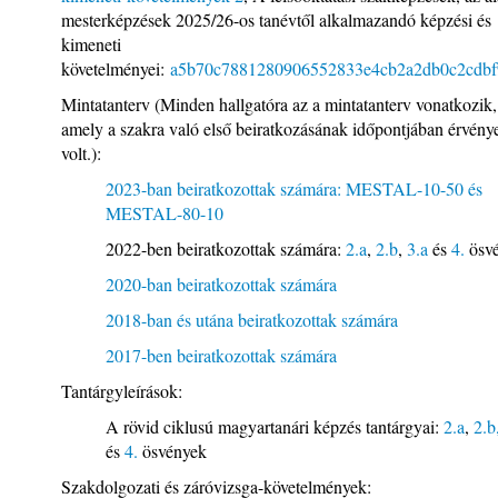
mesterképzések 2025/26-os tanévtől alkalmazandó képzési és
kimeneti
követelményei:
a5b70c7881280906552833e4cb2a2db0c2cdbf9
Mintatanterv (Minden hallgatóra az a mintatanterv vonatkozik,
amely a szakra való első beiratkozásának időpontjában érvény
volt.):
2023-ban beiratkozottak számára: MESTAL-10-50 és
MESTAL-80-10
2022-ben beiratkozottak számára:
2.a
,
2.b
,
3.a
és
4.
ösv
2020-ban beiratkozottak számára
2018-ban és utána beiratkozottak számára
2017-ben beiratkozottak számára
Tantárgyleírások:
A rövid ciklusú magyartanári képzés tantárgyai:
2.a
,
2.b
és
4.
ösvények
Szakdolgozati és záróvizsga-követelmények: