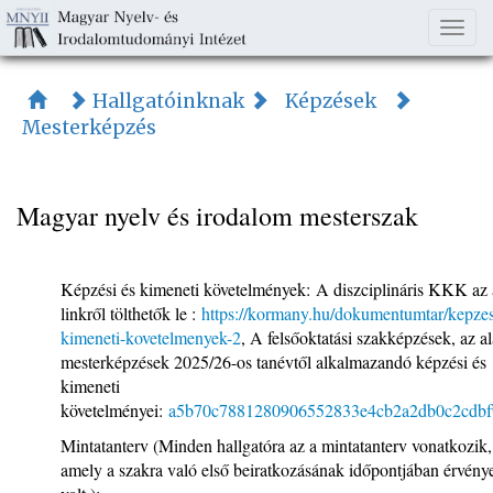
Togg
navi
Hallgatóinknak
Képzések
Mesterképzés
Magyar nyelv és irodalom mesterszak
Képzési és kimeneti követelmények: A diszciplináris KKK az 
linkről tölthetők le :
https://kormany.hu/dokumentumtar/kepzes
kimeneti-kovetelmenyek-2
,
A felsőoktatási szakképzések, az al
mesterképzések 2025/26-os tanévtől alkalmazandó képzési és
kimeneti
követelményei:
a5b70c7881280906552833e4cb2a2db0c2cdbf9
Mintatanterv (Minden hallgatóra az a mintatanterv vonatkozik,
amely a szakra való első beiratkozásának időpontjában érvény