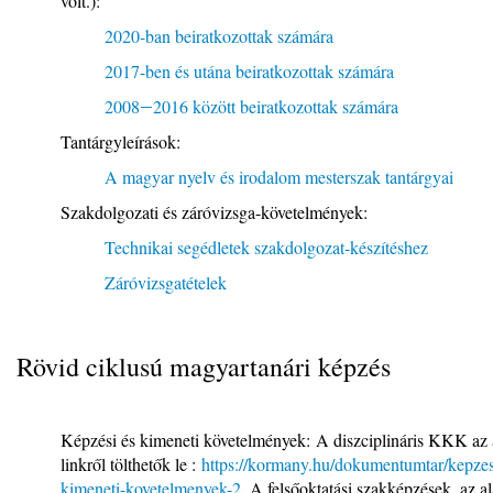
volt.):
2020-ban beiratkozottak számára
2017-ben és utána beiratkozottak számára
2008
2016 között beiratkozottak számára
–
Tantárgyleírások:
A magyar nyelv és irodalom mesterszak tantárgyai
Szakdolgozati és záróvizsga-követelmények:
Technikai segédletek szakdolgozat-készítéshez
Záróvizsgatételek
Rövid ciklusú magyartanári képzés
Képzési és kimeneti követelmények: A diszciplináris KKK az 
linkről tölthetők le :
https://kormany.hu/dokumentumtar/kepzes
kimeneti-kovetelmenyek-2
,
A felsőoktatási szakképzések, az al