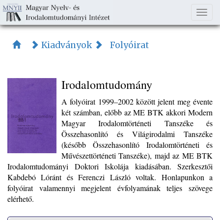
Togg
navi
Kiadványok
Folyóirat
Irodalomtudomány
A folyóirat 1999–2002 között jelent meg évente
két számban, előbb az ME BTK akkori Modern
Magyar Irodalomtörténeti Tanszéke és
Összehasonlító és Világirodalmi Tanszéke
(később Összehasonlító Irodalomtörténeti és
Művészettörténeti Tanszéke), majd az ME BTK
Irodalomtudományi Doktori Iskolája kiadásában. Szerkesztői
Kabdebó Lóránt és Ferenczi László voltak. Honlapunkon a
folyóirat valamennyi megjelent évfolyamának teljes szövege
elérhető.